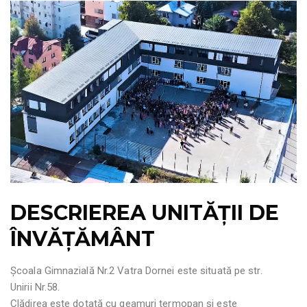
DESCRIEREA UNITĂŢII DE
ÎNVĂŢĂMÂNT
Şcoala Gimnazială Nr.2 Vatra Dornei este situată pe str.
Unirii
Nr.58
.
Clădirea este dotată cu geamuri termopan şi este