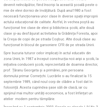
devenit neîncăpător, fiind înscriși la această școală peste o
mie de elevi dornici de învățătură. După anul1980 a fost
necesară funcționarea unor clase în diverse spații improprii
actului educațional de calitate. Astfel, în vechea poștă au
funcționat trei clase de elevi și biblioteca școlii, alte două
clase și-au desfășurat activitatea la Grădinița Foresta, apoi
la Creșa de copii de pe strada Coșbuc. Alte două clase au
funcționat în blocul de garsoniere CFR de pe strada Unirii.
Spre bucuria tuturor celor implicați în actul educativ din
zona Unirii, în 1987 a început construcția noii aripi a școlii, la
inițiativa conducerii școlii, reprezentată de doamna director,
prof. Țăranu Georgeta și a primăriei, prin persoana
domnului primar Cornețchi. Lucrările s-au finalizat la 15
septembrie 1989, când noul corp de clădire a fost dat în
folosință. Acesta cuprindea șase săli de clasă, iar cu
sprijinul mai multor unități economice, a fost înființat un
atelier modern pentru tâmplărie.
Începând cu 1 septembrie 2003, Școala cu clasele I-IV Nr. 3