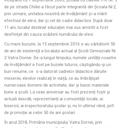
de pe strada Chiliei a făcut parte integrantă din Școala Nr.2,
prin urmare, unitatea noastră de învățământ și-a mărit
efectivul de elevi, dar și cel de cadre didactice. După doar
11 ani, localul destinat educației mai sus amintit a fost
desființat din cauza scăderii numărului de elevi.
Cu mare bucurie, la 15 septembrie 2016 s-au sărbătorit 50
de ani de existență a localului actual al Școlii Gimnaziale Nr.
2 Vatra Dornei. De-a lungul timpului, numele unității noastre
de învățământ a fost pe buzele tuturor, câștigându-și un
bun renume, ce s-a datorat cadrelor didactice dăruite
meseriei, elevilor realizați în viață, ce au îmbrățișat
numeroase domenii de activitate, dar și bazei materiale
bune a școlii. La ceas aniversar au fost prezenți foști și
actuali dascăli, reprezentanți ai comunității locale, ai
bisericii, ai inspectoratului școlar și, nu în ultimul rând, șefi
de promoție ai celor 50 de ani școlari.
În anul 2018, Primăria municipiului Vatra Dornei, prin