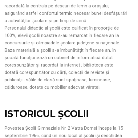
racordată la centrala pe deşeuri de lemn a oraşului,
asigurând astfel confortul termic necesar bunei desfăşurări
a activităţilor şcolare şi pe timp de iarnă.
Personalul didactic al şcolii este calificat în proporţie de
100%, elevii şcolii noastre s-au remarcat în fiecare an la
concursurile şi olimpiadele şcolare judeţene şi naţionale.
Baza materială a şcolii s-a îmbunătățit în fiecare an, în
şcoală funcţionează un cabinet de informatică dotat
corespunzător şi racordat la internet ; biblioteca este
dotată corespunzător cu cărţi, colecţii de reviste şi
publicaţii ; sălile de clasă sunt spaţioase, luminoase,
călduroase, dotate cu mobilier adecvat vârstei.
ISTORICUL ȘCOLII
Povestea Școlii Gimnaziale Nr. 2 Vatra Dornei începe la 15
septembrie 1966, când un nou local al școlii își deschidea