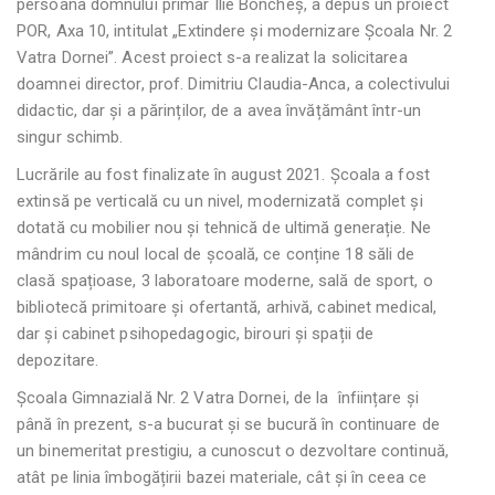
persoana domnului primar Ilie Boncheș, a depus un proiect
POR, Axa 10, intitulat „Extindere și modernizare Școala Nr. 2
Vatra Dornei”. Acest proiect s-a realizat la solicitarea
doamnei director, prof. Dimitriu Claudia-Anca, a colectivului
didactic, dar și a părinților, de a avea învățământ într-un
singur schimb.
Lucrările au fost finalizate în august 2021. Școala a fost
extinsă pe verticală cu un nivel, modernizată complet și
dotată cu mobilier nou și tehnică de ultimă generație. Ne
mândrim cu noul local de școală, ce conține 18 săli de
clasă spațioase, 3 laboratoare moderne, sală de sport, o
bibliotecă primitoare și ofertantă, arhivă, cabinet medical,
dar și cabinet psihopedagogic, birouri și spații de
depozitare.
Școala Gimnazială Nr. 2 Vatra Dornei, de la înființare și
până în prezent, s-a bucurat și se bucură în continuare de
un binemeritat prestigiu, a cunoscut o dezvoltare continuă,
atât pe linia îmbogățirii bazei materiale, cât și în ceea ce