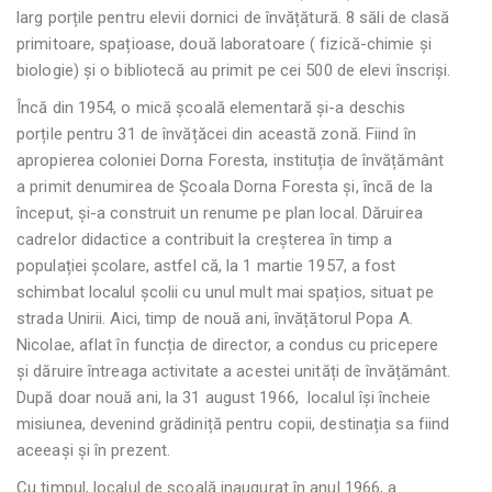
larg porțile pentru elevii dornici de învățătură. 8 săli de clasă
primitoare, spațioase, două laboratoare ( fizică-chimie și
biologie) și o bibliotecă au primit pe cei 500 de elevi înscriși.
Încă din 1954, o mică școală elementară și-a deschis
porțile pentru 31 de învățăcei din această zonă. Fiind în
apropierea coloniei Dorna Foresta, instituția de învățământ
a primit denumirea de Școala Dorna Foresta și, încă de la
început, și-a construit un renume pe plan local. Dăruirea
cadrelor didactice a contribuit la creșterea în timp a
populației școlare, astfel că, la 1 martie 1957, a fost
schimbat localul școlii cu unul mult mai spațios, situat pe
strada Unirii. Aici, timp de nouă ani, învățătorul Popa A.
Nicolae, aflat în funcția de director, a condus cu pricepere
și dăruire întreaga activitate a acestei unități de învățământ.
După doar nouă ani, la 31 august 1966, localul își încheie
misiunea, devenind grădiniță pentru copii, destinația sa fiind
aceeași și în prezent.
Cu timpul, localul de școală inaugurat în anul 1966, a