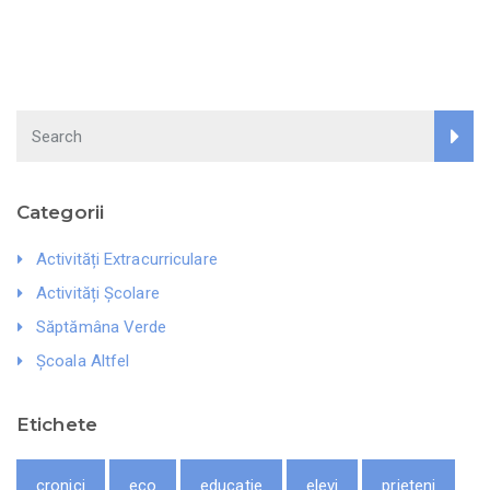
Search
Categorii
Activități Extracurriculare
Activități Școlare
Săptămâna Verde
Școala Altfel
Etichete
cronici
eco
educatie
elevi
prieteni