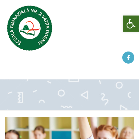
Deschide bara de unelte