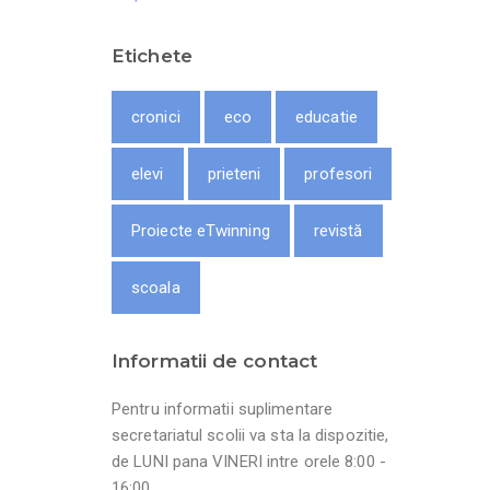
Etichete
cronici
eco
educatie
elevi
prieteni
profesori
Proiecte eTwinning
revistă
scoala
Informatii de contact
Pentru informatii suplimentare
secretariatul scolii va sta la dispozitie,
de LUNI pana VINERI intre orele 8:00 -
16:00