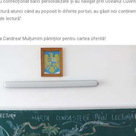
au confecționat bărci personalizate și au navigat prin Oceanul Cuvint
tură atunci când au poposit în diferite porturi, au găsit noi continen
de lectură”.
Candrea! Mulțumim părinților pentru cartea oferită!