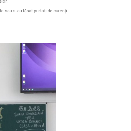
elor.
te sau s-au lăsat purtați de curenți