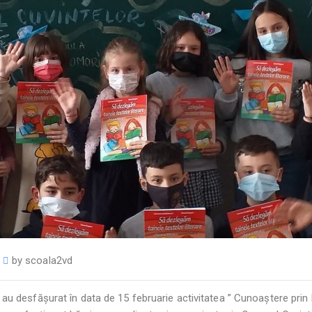
by
scoala2vd
 A au desfășurat în data de 15 februarie activitatea ” Cunoaștere prin 