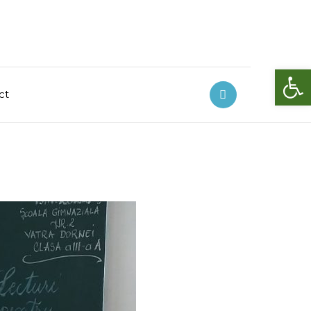
Deschide bara de unelte
ct