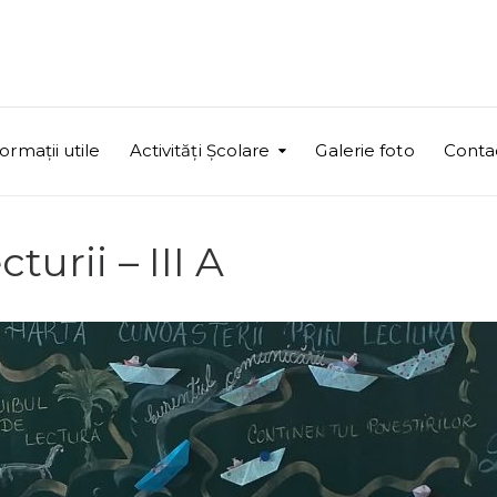
ormații utile
Activități Școlare
Galerie foto
Conta
turii – III A