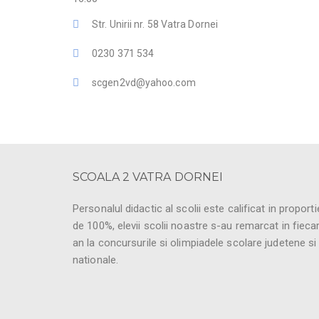
Str. Unirii nr. 58 Vatra Dornei
0230 371 534
scgen2vd@yahoo.com
SCOALA 2 VATRA DORNEI
Personalul didactic al scolii este calificat in proporti
de 100%, elevii scolii noastre s-au remarcat in fieca
an la concursurile si olimpiadele scolare judetene si
nationale.