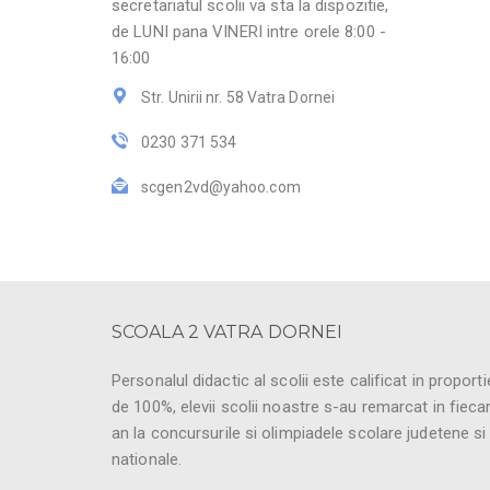
secretariatul scolii va sta la dispozitie,
de LUNI pana VINERI intre orele 8:00 -
16:00
Str. Unirii nr. 58 Vatra Dornei
0230 371 534
scgen2vd@yahoo.com
SCOALA 2 VATRA DORNEI
Personalul didactic al scolii este calificat in proporti
de 100%, elevii scolii noastre s-au remarcat in fieca
an la concursurile si olimpiadele scolare judetene si
nationale.