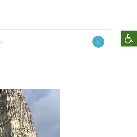
Deschide bara de unelte
ct