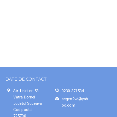
DATE DE CONTACT
Str. Unirii nr. 58
0230 371534
Vatra Dornei
scgen2vd@yah
Judetul Suceava
oo.com
Cod postal
725700