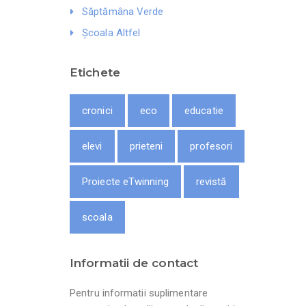
Săptămâna Verde
Școala Altfel
Etichete
cronici
eco
educatie
elevi
prieteni
profesori
Proiecte eTwinning
revistă
scoala
Informatii de contact
Pentru informatii suplimentare