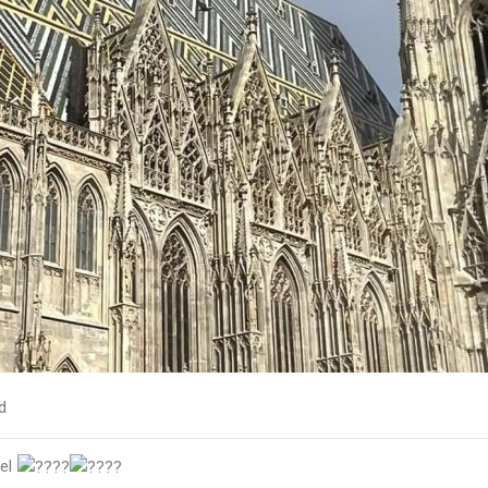
d
fel