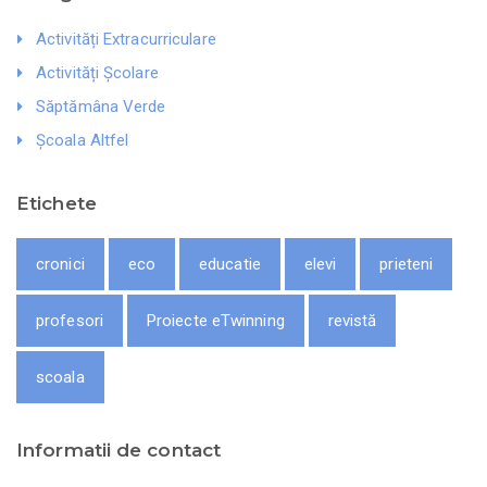
Activități Extracurriculare
Activități Școlare
Săptămâna Verde
Școala Altfel
Etichete
cronici
eco
educatie
elevi
prieteni
profesori
Proiecte eTwinning
revistă
scoala
Informatii de contact