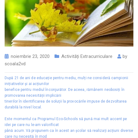
noiembrie 23, 2020
Activități Extracurriculare
by
scoala2vd
După 21 de ani de educație pentru mediu, mulți ne consideră campionii
inițiativelor și ai acțiunilor
benefice pentru mediul înconjurător. De aceea, rămânem neobosiți în
promovarea necesității implicării
tinerilor în identificarea de soluţii la provocările impuse de dezvoltarea
durabilă la nivel local.
Este momentul ca Programul Eco-Schools să pună mai mult accent pe
idei pe care nu le-am valorificat
până acum. Vă propunem ca în acest an școlar să realizați acțiuni diverse
care nu necesită în mod