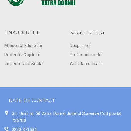
LINKURI UTILE
Scoala noastra
Ministerul Educatiei
Despre noi
Protectia Copilului
Profesorii nostri
Inspectoratul Scolar
Activitati scolare
DATE DE CONTACT
Str. Unirii nr. 58 Vatra Dornei Judetul Suceava Cod postal
725700
0230 371534