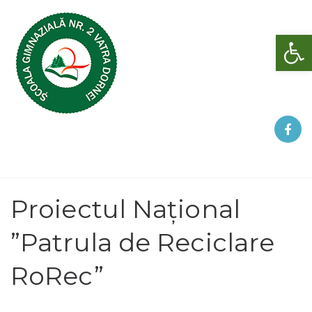
Deschide bara de unelte
Proiectul Național
”Patrula de Reciclare
RoRec”