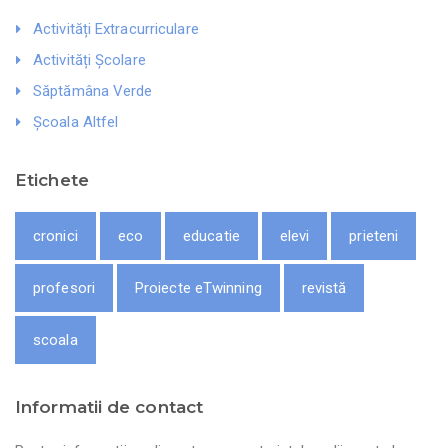
Activități Extracurriculare
Activități Școlare
Săptămâna Verde
Școala Altfel
Etichete
cronici
eco
educatie
elevi
prieteni
profesori
Proiecte eTwinning
revistă
scoala
Informatii de contact