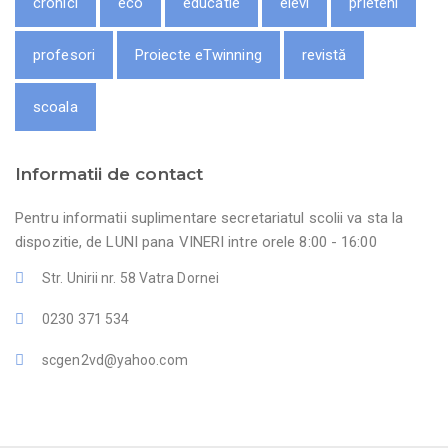
cronici
eco
educatie
elevi
prieteni
profesori
Proiecte eTwinning
revistă
scoala
Informatii de contact
Pentru informatii suplimentare secretariatul scolii va sta la
dispozitie, de LUNI pana VINERI intre orele 8:00 - 16:00
Str. Unirii nr. 58 Vatra Dornei
0230 371 534
scgen2vd@yahoo.com