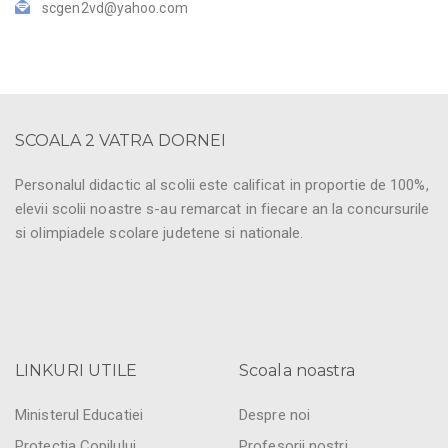
scgen2vd@yahoo.com
SCOALA 2 VATRA DORNEI
Personalul didactic al scolii este calificat in proportie de 100%,
elevii scolii noastre s-au remarcat in fiecare an la concursurile
si olimpiadele scolare judetene si nationale.
LINKURI UTILE
Scoala noastra
Ministerul Educatiei
Despre noi
Protectia Copilului
Profesorii nostri