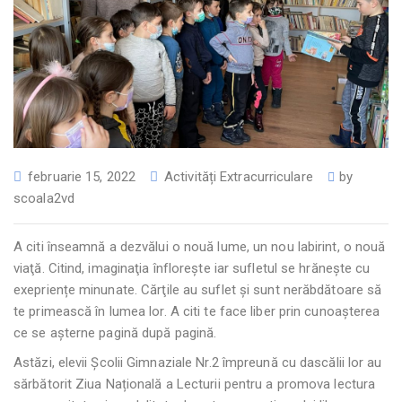
februarie 15, 2022
Activități Extracurriculare
by
scoala2vd
A citi înseamnă a dezvălui o nouă lume, un nou labirint, o nouă
viaţă. Citind, imaginaţia înfloreşte iar sufletul se hrăneşte cu
exepriențe minunate. Cărţile au suflet şi sunt nerăbdătoare să
te primească în lumea lor. A citi te face liber prin cunoașterea
ce se așterne pagină după pagină.
Astăzi, elevii Școlii Gimnaziale Nr.2 împreună cu dascălii lor au
sărbătorit Ziua Națională a Lecturii pentru a promova lectura