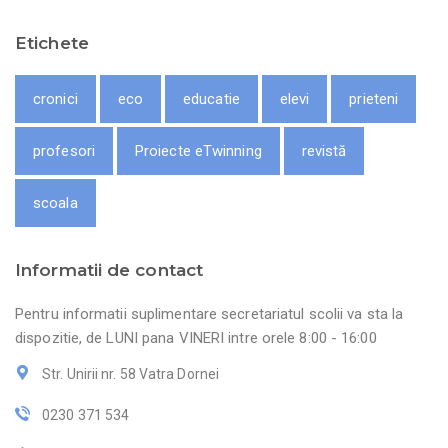
Etichete
cronici
eco
educatie
elevi
prieteni
profesori
Proiecte eTwinning
revistă
scoala
Informatii de contact
Pentru informatii suplimentare secretariatul scolii va sta la
dispozitie, de LUNI pana VINERI intre orele 8:00 - 16:00
Str. Unirii nr. 58 Vatra Dornei
0230 371 534