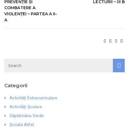
PREVENȚIE ȘI
LECTURII – III B
COMBATERE A
VIOLENȚEI – PARTEA A II-
A
Search
Categorii
Activități Extracurriculare
Activități Școlare
Săptămâna Verde
Școala Altfel